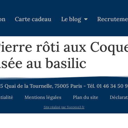
on
Carte cadeau
Le blog
Recruteme
Pierre rôti aux Coque
sée au basilic
5 Quai de la Tournelle, 75005 Paris - Tél. 01 46 34 50 
tialité
Mentions légales
Plan du site
Déclarat
Site réalisé par Success3.fr