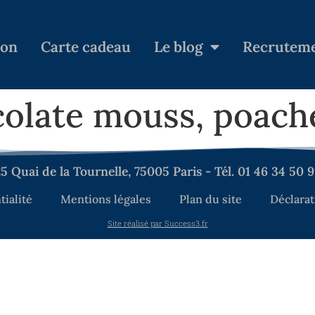
ion
Carte cadeau
Le blog
Recrutem
colate mouss, poac
5 Quai de la Tournelle, 75005 Paris - Tél. 01 46 34 50 
tialité
Mentions légales
Plan du site
Déclarat
Site réalisé par Success3.fr